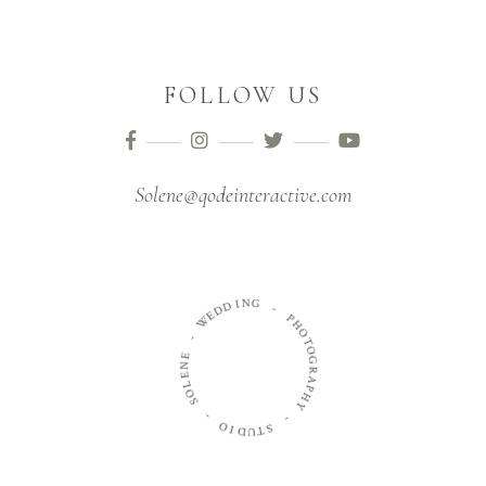
FOLLOW US
Solene@qodeinteractive.com
N
G
I
D
D
-
E
W
P
H
-
O
T
E
O
N
G
E
R
L
A
O
P
S
H
Y
-
-
O
I
S
D
T
U