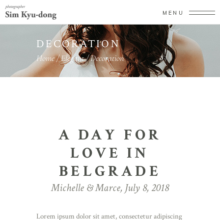
MENU
DECORATION
Home
/
Elegant
/
Decoration
A DAY FOR
LOVE IN
BELGRADE
Michelle & Marce, July 8, 2018
Lorem ipsum dolor sit amet, consectetur adipiscing