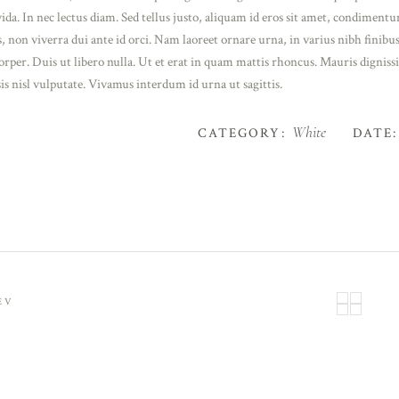
ida. In nec lectus diam. Sed tellus justo, aliquam id eros sit amet, condimentu
, non viverra dui ante id orci. Nam laoreet ornare urna, in varius nibh finib
rper. Duis ut libero nulla. Ut et erat in quam mattis rhoncus. Mauris dignissi
sis nisl vulputate. Vivamus interdum id urna ut sagittis.
White
CATEGORY:
DATE:
EV