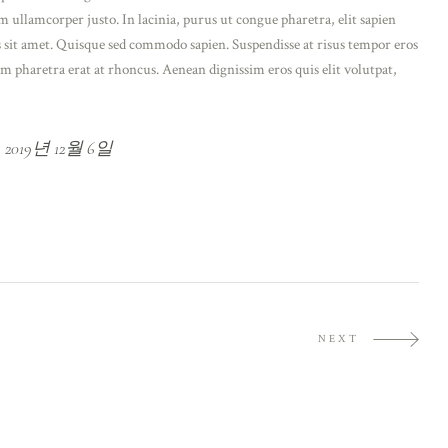
m ullamcorper justo. In lacinia, purus ut congue pharetra, elit sapien
us sit amet. Quisque sed commodo sapien. Suspendisse at risus tempor eros
m pharetra erat at rhoncus. Aenean dignissim eros quis elit volutpat,
2019년 12월 6일
NEXT