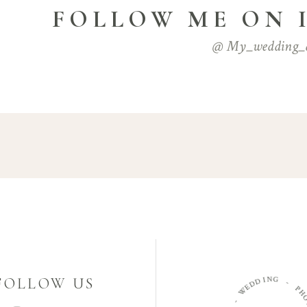
FOLLOW ME ON
@ My_wedding_
FOLLOW US
N
I
G
D
D
-
E
W
P
-