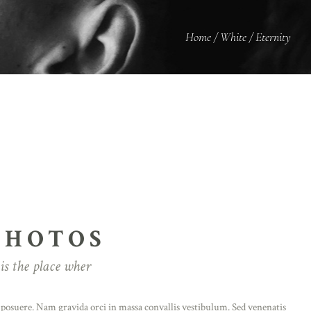
Home
/
White
/
Eternity
PHOTOS
is the place wher
m posuere. Nam gravida orci in massa convallis vestibulum. Sed venenatis