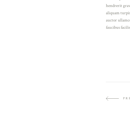
hendrerit grav
aliquam turpis
auctor ullamco
faucibus facili
GOSITEL
WORKROOM PROJECT
PORTRAIT
PR
CANDID
PHOTOGRAPHY
ANALOGRAPHY
STUDIO