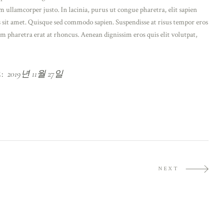
m ullamcorper justo. In lacinia, purus ut congue pharetra, elit sapien
us sit amet. Quisque sed commodo sapien. Suspendisse at risus tempor eros
m pharetra erat at rhoncus. Aenean dignissim eros quis elit volutpat,
2019년 11월 27일
:
NEXT