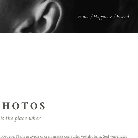
Home
/
Happiness
/
Friend
PHOTOS
is the place wher
m posuere. Nam gravida orci in massa convallis vestibulum. Sed venenatis