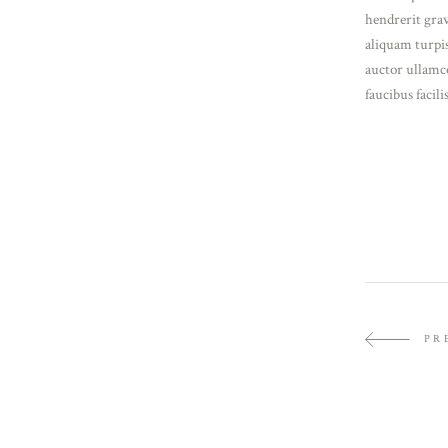
hendrerit grav
aliquam turpis
auctor ullamco
faucibus facili
GOSITEL
WORKROOM PROJECT
PORTRAIT
PR
CANDID
PHOTOGRAPHY
ANALOGRAPHY
STUDIO