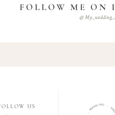
FOLLOW ME ON
@ My_wedding_
FOLLOW US
N
I
G
D
D
-
E
W
P
-