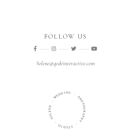
FOLLOW US
Solene@qodeinteractive.com
N
I
G
D
D
-
E
W
P
H
-
O
T
E
O
N
G
E
R
L
A
O
P
S
H
Y
-
-
O
I
S
D
T
U