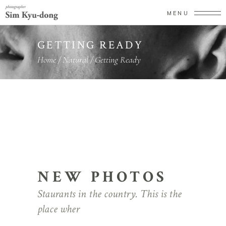
MENU
GETTING READY
Home
/
Natural
/
Getting Ready
NEW PHOTOS
Staurants in the country. This is the
place wher