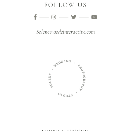
FOLLOW US
Solene@qodeinteractive.com
I
N
D
G
D
E
W
-
P
-
H
O
E
T
N
O
E
G
L
R
O
A
S
P
H
-
Y
O
-
I
D
S
U
T