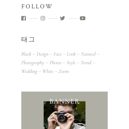
FOLLOW
태그
Black
Design
Face
Look
Natural
Photography
Photos
Style
Trend
Wedding
White
Zoom