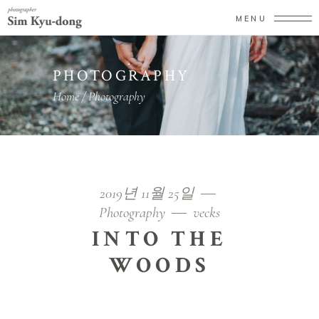
MENU
PHOTOGRAPHY
Home
/
Photography
2019년 11월 25일
Photography
vecks
INTO THE
WOODS