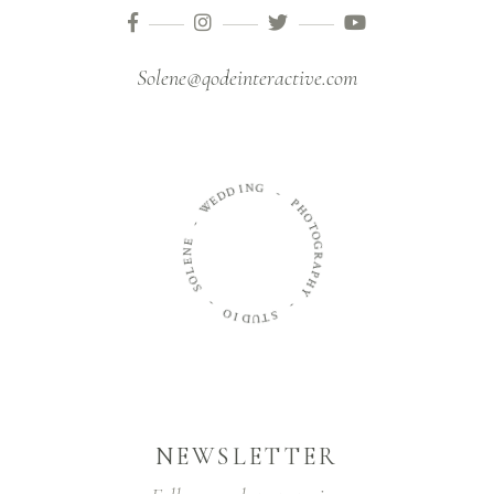
Solene@qodeinteractive.com
N
G
I
D
D
-
E
W
P
H
O
-
T
E
O
N
G
E
R
L
A
O
P
H
S
Y
-
-
O
I
S
D
T
U
NEWSLETTER