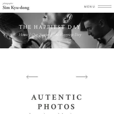
MENU
THE HAPPIEST DAY
Home
/
Our Stories
/
The Happiest Day
AUTENTIC
PHOTOS