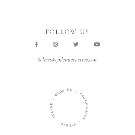
FOLLOW US
Solene@qodeinteractive.com
I
N
D
G
D
E
W
-
P
-
H
O
E
T
N
O
E
G
L
R
O
A
S
P
H
-
Y
O
-
I
D
S
U
T