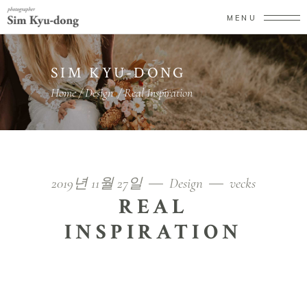
MENU
SIM KYU-DONG
Home
/
Design
/
Real Inspiration
2019년 11월 27일
Design
vecks
REAL
INSPIRATION